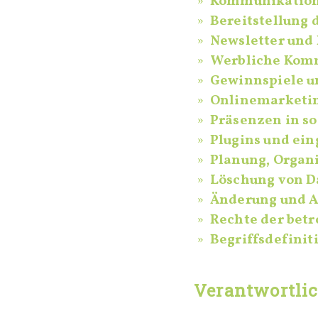
Kommunikation
Bereitstellung
Newsletter und
Werbliche Kommu
Gewinnspiele u
Onlinemarketi
Präsenzen in s
Plugins und ein
Planung, Organ
Löschung von D
Änderung und A
Rechte der bet
Begriffsdefinit
Verantwortli