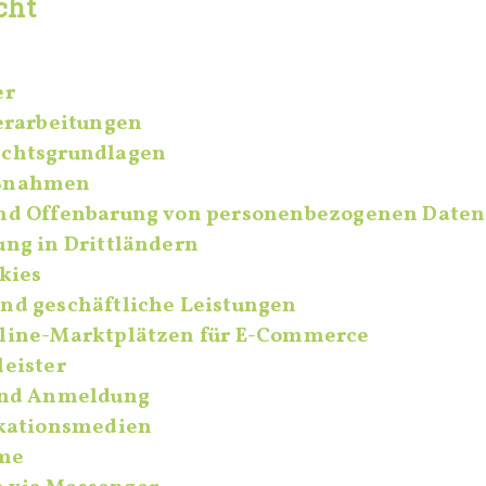
cht
er
erarbeitungen
echtsgrundlagen
aßnahmen
nd Offenbarung von personenbezogenen Daten
ung in Drittländern
kies
nd geschäftliche Leistungen
line-Marktplätzen für E-Commerce
eister
und Anmeldung
ikationsmedien
me