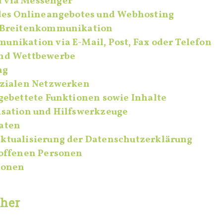
 via Messenger
 des Onlineangebotes und Webhosting
 Breitenkommunikation
nikation via E-Mail, Post, Fax oder Telefon
nd Wettbewerbe
ng
ozialen Netzwerken
gebettete Funktionen sowie Inhalte
isation und Hilfswerkzeuge
aten
ktualisierung der Datenschutzerklärung
roffenen Personen
ionen
cher