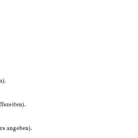
n).
fszeiten).
rs angeben).