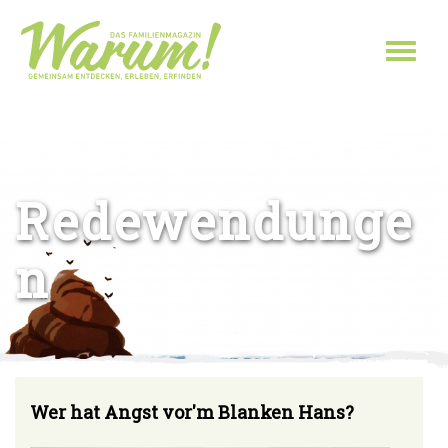
Direkt zum Inhalt
Toggl
naviga
Sie sind hier
Redewendunge
n
Wer hat Angst vor'm Blanken Hans?