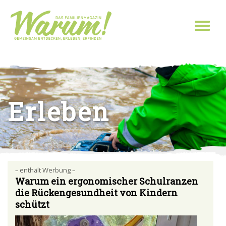
Direkt zum Inhalt
Toggl
naviga
Sie sind hier
Erleben
– enthält Werbung –
Warum ein ergonomischer Schulranzen
die Rückengesundheit von Kindern
schützt