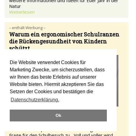
weitere Informationen und Ideen für Euer Jahr in der
Natur
Weiterlesen
– enthält Werbung –
Warum ein ergonomischer Schulranzen
die Rückengesundheit von Kindern
schützt
Die Website verwendet Cookies für
Marketing Zwecke, um sicherzustellen, dass
wir Ihnen das beste Erlebnis auf unserer
Website bieten. Hiermit akzeptieren Sie das
Setzen der Cookies und bestätigen die
Datenschutzerklärung.
Draußen
Ok
Ich packe meine Sachen und nehme mit...
Dieses Abzählspiel trifft auch auf die tägliche Pack-
Frage für den Schulbesuch zu... Voll und voller wird