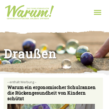
Direkt zum Inhalt
Toggl
naviga
Sie sind hier
Draußen
– enthält Werbung –
Warum ein ergonomischer Schulranzen
die Rückengesundheit von Kindern
schützt