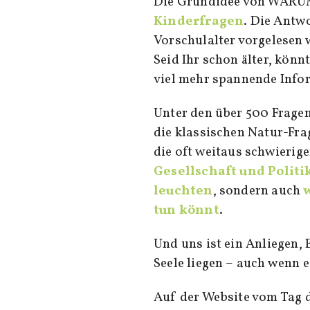
Die Grundidee von WARUM!
Kinderfragen
. Die Antw
Vorschulalter vorgelesen 
Seid Ihr schon älter, könn
viel mehr spannende Info
Unter den über 500 Fragen
die klassischen Natur-Fr
die oft weitaus schwierig
Gesellschaft und Politi
leuchten
, sondern auch
tun könnt
.
Und uns ist ein Anliegen, 
Seele liegen – auch wenn 
Auf der Website vom Tag 