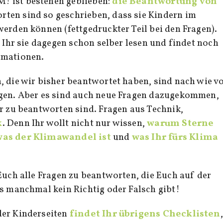
 ist bestehen geblieben:
die Beantwortung von
orten sind so geschrieben, dass sie Kindern im
werden können (fettgedruckter Teil bei den Fragen).
t Ihr sie dagegen schon selber lesen und findet noch
rmationen.
, die wir bisher beantwortet haben, sind nach wie v
agen. Aber es sind auch neue Fragen dazugekommen,
er zu beantworten sind. Fragen aus Technik,
k
. Denn Ihr wollt nicht nur wissen,
warum Sterne
was der Klimawandel ist
und
was Ihr fürs Klima
Euch alle Fragen zu beantworten, die Euch auf der
es manchmal kein Richtig oder Falsch gibt!
der Kinderseiten
findet Ihr übrigens Checklisten
,