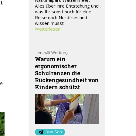
Nationalpark Wattenmeer.
st
Alles über ihre Entstehung und
r
was Ihr sonst noch für eine
Reise nach Nordfriesland
wissen müsst
Weiterlesen
– enthält Werbung –
Warum ein
t
ergonomischer
Schulranzen die
Rückengesundheit von
Je
Kindern schützt
Draußen