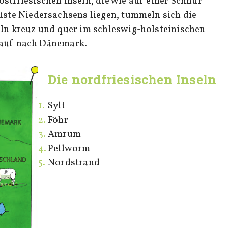
stfriesischen Inseln, die wie auf einer Schnur
üste Niedersachsens liegen, tummeln sich die
eln kreuz und quer im schleswig-holsteinischen
nauf nach Dänemark.
Die nordfriesischen Inseln
Sylt
Föhr
Amrum
Pellworm
Nordstrand