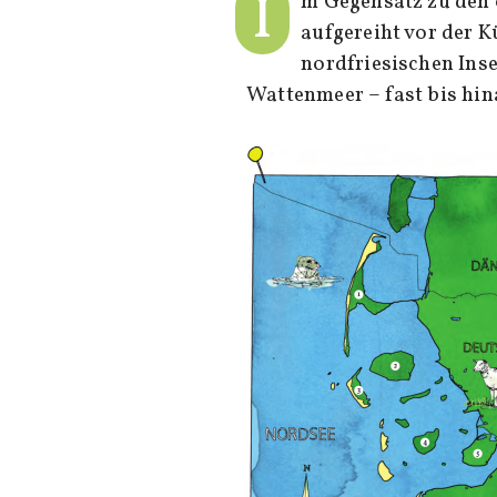
I
m Gegensatz zu den o
aufgereiht vor der K
nordfriesischen Ins
Wattenmeer – fast bis hi