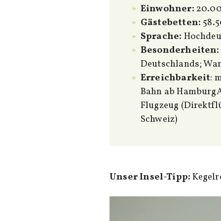
Einwohner:
20.00
Gästebetten:
58.
Sprache:
Hochdeut
Besonderheiten:
Deutschlands; Wan
Erreichbar
keit
: 
Bahn ab HamburgAl
Flugzeug (Direktfl
Schweiz)
Unser Insel-Tipp:
Kegelr