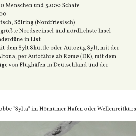
0 Menschen und 3.000 Schafe
500
sch, Sölring (Nordfriesisch)
größte Nordseeinsel und nördlichste Insel
derdüne in List
mit dem Sylt Shuttle oder Autozug Sylt, mit der
tona, per Autofähre ab Rømø (DK), mit dem
üge von Flughäfen in Deutschland und der
obbe "Sylta" im Hörnumer Hafen oder Wellenreitkur