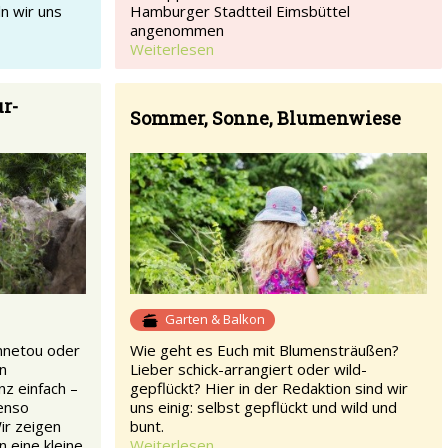
n wir uns
Hamburger Stadtteil Eimsbüttel
angenommen
Weiterlesen
r-
Sommer, Sonne, Blumenwiese
Garten & Balkon
nnetou oder
Wie geht es Euch mit Blumensträußen?
en
Lieber schick-arrangiert oder wild-
nz einfach –
gepflückt? Hier in der Redaktion sind wir
benso
uns einig: selbst gepflückt und wild und
ir zeigen
bunt.
 eine kleine
Weiterlesen