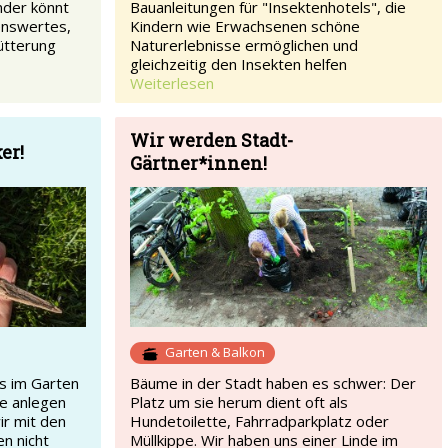
nder könnt
Bauanleitungen für "Insektenhotels", die
senswertes,
Kindern wie Erwachsenen schöne
ütterung
Naturerlebnisse ermöglichen und
gleichzeitig den Insekten helfen
Weiterlesen
Wir werden Stadt-
er!
Gärtner*innen!
Garten & Balkon
s im Garten
Bäume in der Stadt haben es schwer: Der
te anlegen
Platz um sie herum dient oft als
r mit den
Hundetoilette, Fahrradparkplatz oder
n nicht
Müllkippe. Wir haben uns einer Linde im