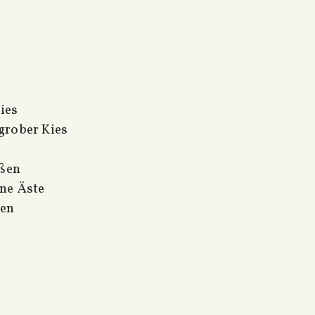
Kies
grober Kies
ößen
ne Äste
zen