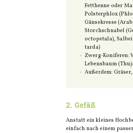
Fetthenne oder Mau
Polsterphlox (Phl
Gänsekresse (Arab
Storchschnabel (G
octopetala), Salbe
tarda)
Zwerg-Koniferen: W
Lebensbaum (Thuj
Außerdem: Gräser,
2. Gefäß
Anstatt ein kleines Hochbeet oder eine Pflanzkiste zu kaufen, haben wir uns
einfach nach einem pass