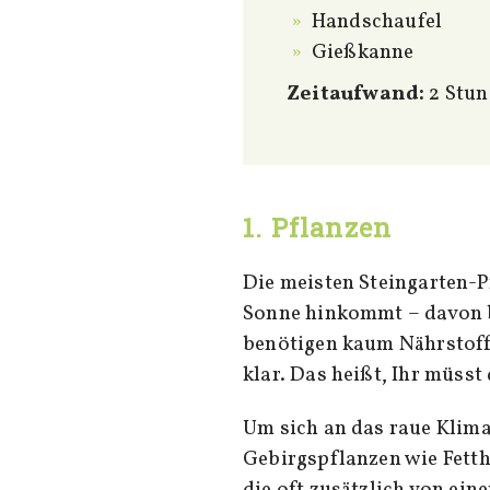
Handschaufel
Gießkanne
Zeitaufwand:
2 Stun
1. Pflanzen
Die meisten Steingarten-Pflanzen wachsen im Gebirge nur dort, wo direkte
Sonne hinkommt – davon b
benötigen kaum Nährstoff
klar. Das heißt, Ihr müsst
Um sich an das raue Klima
Gebirgspflanzen wie Fetth
die oft zusätzlich von ei