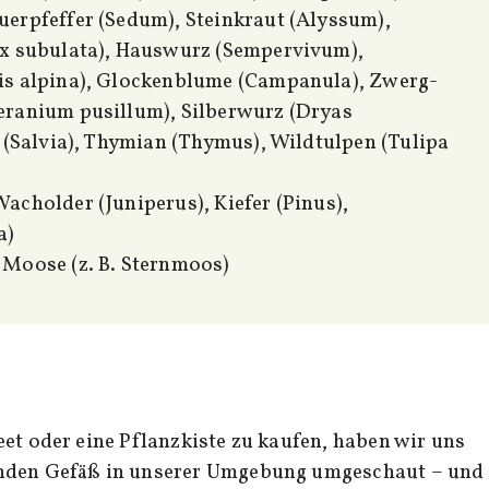
erpfeffer (Sedum), Steinkraut (Alyssum),
ox subulata), Hauswurz (Sempervivum),
is alpina), Glockenblume (Campanula), Zwerg-
eranium pusillum), Silberwurz (Dryas
i (Salvia), Thymian (Thymus), Wildtulpen (Tulipa
acholder (Juniperus), Kiefer (Pinus),
a)
 Moose (z. B. Sternmoos)
enden Gefäß in unserer Umgebung umgeschaut – und