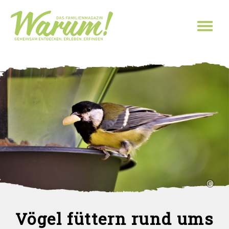
Direkt zum Inhalt
Toggl
naviga
Vögel füttern rund ums
Sie sind hier