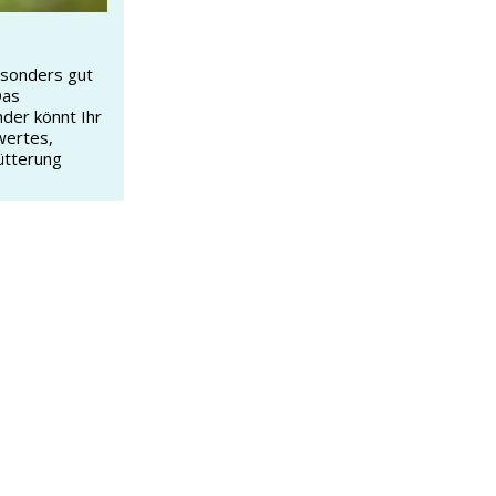
esonders gut
Das
nder könnt Ihr
wertes,
ütterung