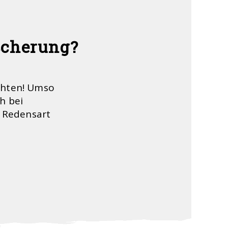
scherung?
achten! Umso
h bei
 Redensart