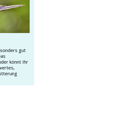
esonders gut
Das
nder könnt Ihr
wertes,
ütterung