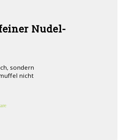
einer Nudel-
ich, sondern
muffel nicht
are