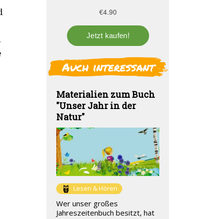
d
.
e
Auch interessant
e
Materialien zum Buch
"Unser Jahr in der
Natur"
Lesen & Hören
Wer unser großes
Jahreszeitenbuch besitzt, hat