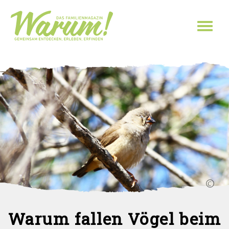
Direkt zum Inhalt
Toggl
naviga
Warum fallen Vögel beim
Sie sind hier