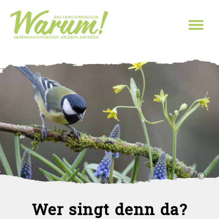
Direkt zum Inhalt
Toggl
naviga
Wer singt denn da?
Sie sind hier