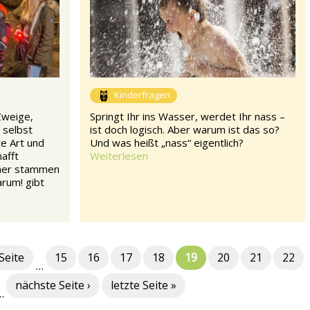
Kinderfragen
Zweige,
Springt Ihr ins Wasser, werdet Ihr nass –
 selbst
ist doch logisch. Aber warum ist das so?
te Art und
Und was heißt „nass“ eigentlich?
afft
Weiterlesen
oher stammen
rum! gibt
Seite
15
16
17
18
19
20
21
22
…
nächste Seite ›
letzte Seite »
…