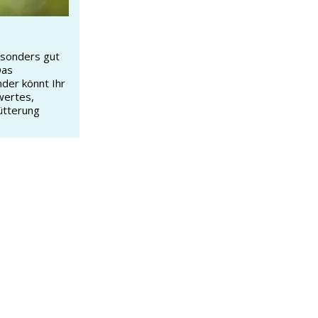
esonders gut
Das
nder könnt Ihr
wertes,
ütterung