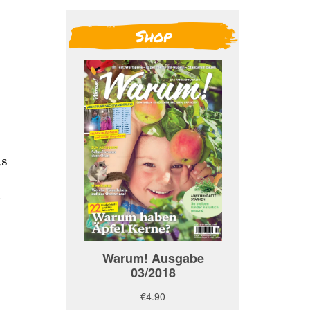
Shop
as
r