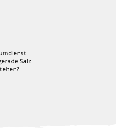
äumdienst
gerade Salz
stehen?