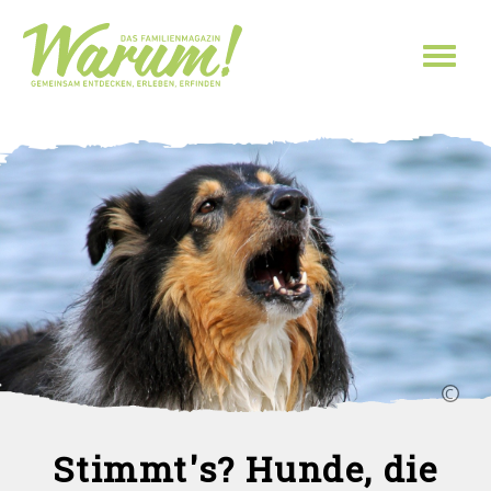
Direkt zum Inhalt
Toggl
naviga
Stimmt's? Hunde, die
Sie sind hier