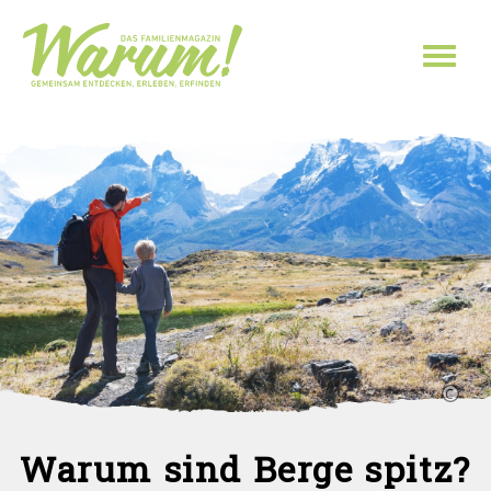
Direkt zum Inhalt
Toggl
naviga
Warum sind Berge spitz?
Sie sind hier