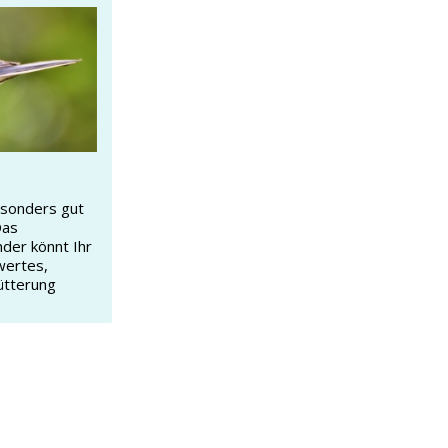
esonders gut
Das
nder könnt Ihr
wertes,
ütterung