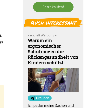
Auch interessant
n.
– enthält Werbung –
Warum ein
as
ergonomischer
Schulranzen die
Rückengesundheit von
Kindern schützt
Draußen
Ich packe meine Sachen und