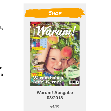
Shop
t,
he
en