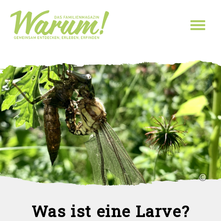
Direkt zum Inhalt
Toggl
naviga
Was ist eine Larve?
Sie sind hier