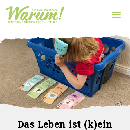
Direkt zum Inhalt
Toggl
naviga
Das Leben ist (k)ein
Sie sind hier