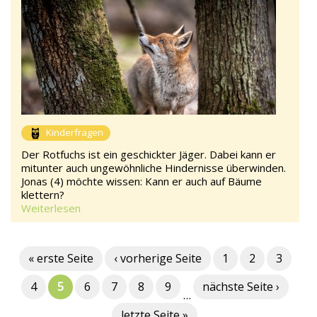
Kinderfragen
Der Rotfuchs ist ein geschickter Jäger. Dabei kann er
mitunter auch ungewöhnliche Hindernisse überwinden.
Jonas (4) möchte wissen: Kann er auch auf Bäume
klettern?
Weiterlesen
« erste Seite
‹ vorherige Seite
1
2
3
4
5
6
7
8
9
nächste Seite ›
…
letzte Seite »