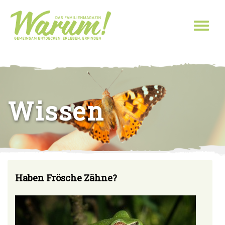
Direkt zum Inhalt
Toggl
naviga
Sie sind hier
Wissen
Haben Frösche Zähne?