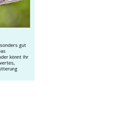
esonders gut
Das
nder könnt Ihr
wertes,
ütterung