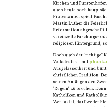
Kirchen und Fürstenhöfen a
auch heute noch hauptsäch
Protestanten spielt Fasch
Martin Luther die Feierlic
Reformation abgeschafft h
vereinzelte Faschings- od
religiösen Hintergrund, so
Doch auch der "richtige" 
Volksfestes – mit
phantas
Ausgelassenheit und bunt
christlichen Tradition. D
seinen Anfängen den Zweck
"Regeln" zu brechen. Denn 
Katholiken und Katholikin
Wer fastet, darf weder Fl