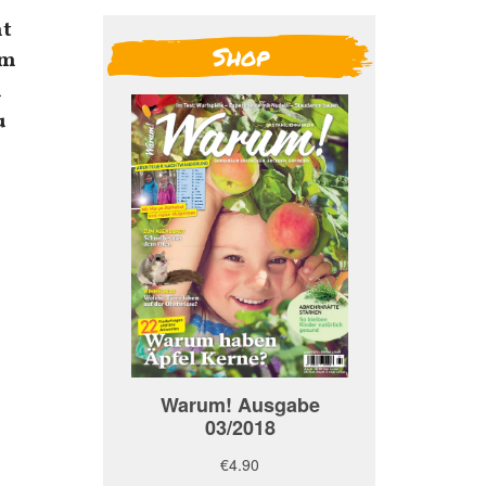
ht
Shop
em
m
u