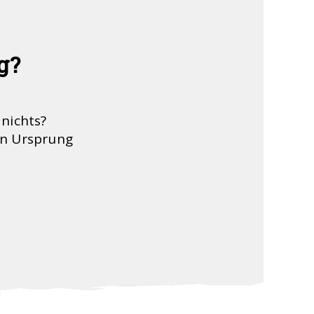
g?
 nichts?
en Ursprung