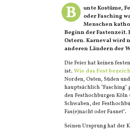
B
unte Kostüme, Fe
oder Fasching wa
Menschen kathol
Beginn der Fastenzeit.
Ostern. Karneval wird n
anderen Ländern der We
Die Feier hat keinen fest
ist.
Wie das Fest bezeic
Norden, Osten, Süden und
hauptsächlich "Fasching"
den Festhochburgen Köln u
Schwaben, der Festhochbur
Fas(e)nacht oder Fasnet".
Seinen Ursprung hat der Ka