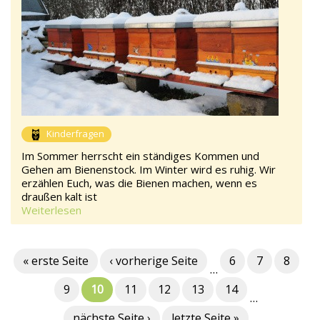
Kinderfragen
Im Sommer herrscht ein ständiges Kommen und
Gehen am Bienenstock. Im Winter wird es ruhig. Wir
erzählen Euch, was die Bienen machen, wenn es
draußen kalt ist
Weiterlesen
« erste Seite
‹ vorherige Seite
6
7
8
…
9
10
11
12
13
14
…
nächste Seite ›
letzte Seite »