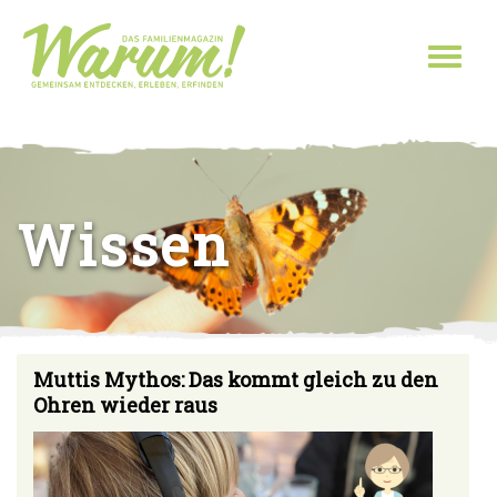
Direkt zum Inhalt
Toggl
naviga
Sie sind hier
Wissen
Muttis Mythos: Das kommt gleich zu den
Ohren wieder raus