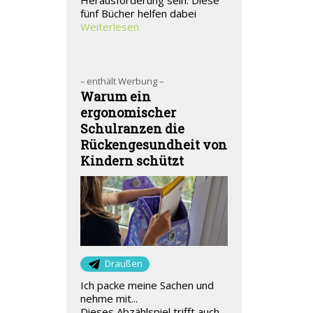
Herausforderung sein. Diese
fünf Bücher helfen dabei
Weiterlesen
– enthält Werbung –
Warum ein
ergonomischer
Schulranzen die
Rückengesundheit von
Kindern schützt
Draußen
Ich packe meine Sachen und
nehme mit...
Dieses Abzählspiel trifft auch